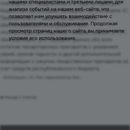
нашими специалистами и третьими лицами, для
платформе 1С: Предприятие 8 и «Бухгалтерия для
анализа событий на нашем веб-сайте, что
бюджетных организаций Беларуси» на платформе 1С:
позволяет нам улучшать взаимодействие с
Предприятие 8 – доработан функционал
пользователями и обслуживание. Продолжая
обеспечивающий интеграцию с АИС
просмотр страниц нашего сайта, вы принимаете
«Контролируемый перечень товаров», версии 3, РУП
условия его использования.
«Белфармация» для передачи данных обо всех
остатках лекарственных препаратов с указанием
серий, сроков годности, и другой дополнительной
информации о закупке лекарственных препаратов за
счет средств республиканского бюджета.
Интеграция с 1С; Учет медикаментов; Белфармация
Назад к списку