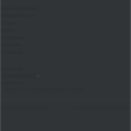
Наши решения
Программы 1С
Услуги
Кейсы
Компания
Новости
Контакты
Контакты
+375173955812
info@sgs.by
г. Минск, 3-й Загородный переулок, 4в-53
© 2026 СофтГарантСервис
Политика конфиденциальности