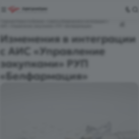
Главная
Новости
Бизнес-советы
Изменения в интеграции с
АИС «Управление закупками» РУП «Белфармация»
Изменения в интеграции
с АИС «Управление
закупками» РУП
«Белфармация»